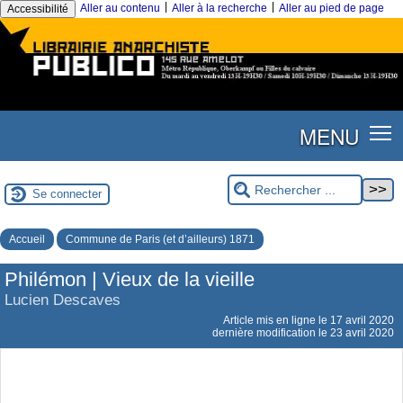
|
|
Aller au contenu
Aller à la recherche
Aller au pied de page
Accessibilité
MENU
Se connecter
Accueil
Commune de Paris (et d’ailleurs) 1871
Philémon | Vieux de la vieille
Lucien Descaves
Article mis en ligne le
17 avril 2020
dernière modification le 23 avril 2020