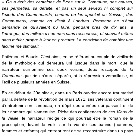
« On a écrit des centaines de livres sur la Commune, ses causes,
ses péripéties, sa défaite, et pas un seul sérieux ni complet sur
l’exode des Communards, comme on les appelait en Suisse ; des
Communeux, comme on disait à Londres. Personne ne s’était
demandé ce qu’avaient pu faire, pendant près de dix ans, à
l’étranger, des milliers d’hommes sans ressources, et souvent même
sans métier propre à leur en procurer. La conviction de combler une
lacune me stimulait. »
Philémon et Baucis. C’est ainsi, en se référant au couple de vieillards
de la mythologie qui demeura uni jusque dans la mort, que le
narrateur surnomme ses deux voisins, deux rescapés de
la
Commune
que rien n’aura séparés, ni la répression versaillaise, ni
l’exil de plusieurs années en Suisse.
En ce début de 20e siècle, dans un Paris ouvrier encore traumatisé
par la défaite de la révolution de mars 1871, ses vétérans continuent
d’entretenir son flambeau, en dépit des années qui passent et de
leur nombre qui s’amenuise. Riche des confidences de ces
Vieux de
la Vieille
, le narrateur rédige ce qui pourrait être le roman de la
proscription, levant le voile sur la vie de ces bannis (hommes,
femmes et enfants) qui entreprirent de se reconstruire dans un pays