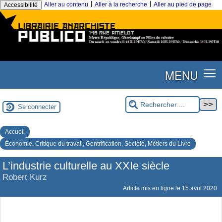
|
|
Aller au contenu
Aller à la recherche
Aller au pied de page
Accessibilité
MENU
Se connecter
Accueil
Économie, Critique du travail, Gentrification, Société, Métiers du Livre
L’industrie culturelle au XXIe siècle
Robert Kurz
Article mis en ligne le
15 avril 2020