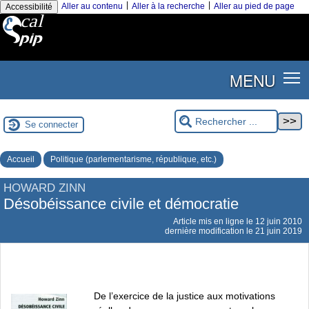
|
|
Aller au contenu
Aller à la recherche
Aller au pied de page
Accessibilité
MENU
Se connecter
Accueil
Politique (parlementarisme, république, etc.)
HOWARD ZINN
Désobéissance civile et démocratie
Article mis en ligne le
12 juin 2010
dernière modification le 21 juin 2019
De l’exercice de la justice aux motivations