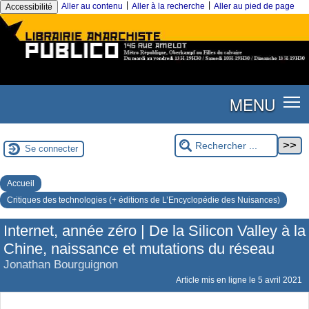
|
|
Aller au contenu
Aller à la recherche
Aller au pied de page
Accessibilité
MENU
Se connecter
Accueil
Critiques des technologies (+ éditions de L’Encyclopédie des Nuisances)
Internet, année zéro | De la Silicon Valley à la
Chine, naissance et mutations du réseau
Jonathan Bourguignon
Article mis en ligne le
5 avril 2021