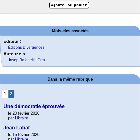
Mots-clés associés
Éditeur :
Éditions Divergences
Auteur.e.s :
Josep Rafanelli i Orra
Dans la même rubrique
1
2
Une démocratie éprouvée
le 20 février 2026
par
Libraire
Jean Labat
le 15 février 2026
par
Libraire