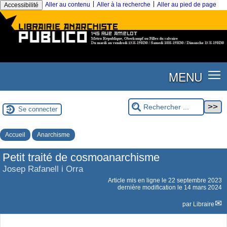
|
|
Aller au contenu
Aller à la recherche
Aller au pied de page
Accessibilité
MENU
Se connecter
Accueil
Anarchisme
Petit traité de cosmoanarchisme
Josep Rafanell i Orra
Article mis en ligne le
22 septembre 2023
dernière modification le 14 mars 2024
par
Libraire