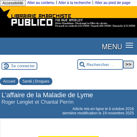
|
|
Aller au contenu
Aller à la recherche
Aller au pied de page
Accessibilité
MENU
Se connecter
Accueil
Santé | Drogues
L’affaire de la Maladie de Lyme
Roger Lenglet et Chantal Perrin
Article mis en ligne le
6 octobre 2016
dernière modification le 19 novembre 2025