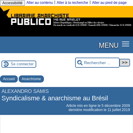
|
|
Aller au contenu
Aller à la recherche
Aller au pied de page
Accessibilité
MENU
Se connecter
Accueil
Anarchisme
ALEXANDRO SAMIS
Syndicalisme & anarchisme au Brésil
Article mis en ligne le
5 décembre 2009
dernière modification le 11 juillet 2019