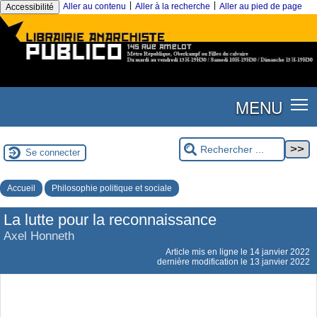
|
|
Aller au contenu
Aller à la recherche
Aller au pied de page
Accessibilité
MENU
Se connecter
Accueil
Philosophie politique et sociale
La lutte pour la reconnaissance
Axel Honneth
Article mis en ligne le
14 janvier 2022
dernière modification le 13 janvier 2022