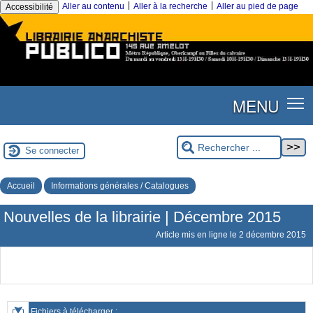
|
|
Aller au contenu
Aller à la recherche
Aller au pied de page
Accessibilité
MENU
Se connecter
Accueil
Informations générales / Catalogues
Nouvelles de la librairie | Décembre 2015
Article mis en ligne le
2 décembre 2015
Fichiers à télécharger :