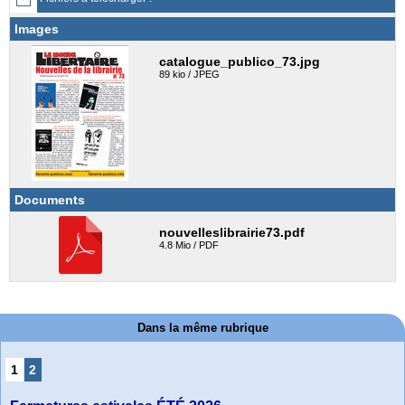
Images
catalogue_publico_73.jpg
89 kio / JPEG
Documents
nouvelleslibrairie73.pdf
4.8 Mio / PDF
Dans la même rubrique
1
2