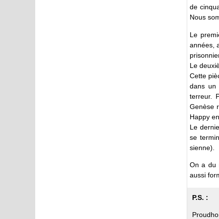
de cinqu
Nous somm
Le premie
années, a
prisonni
Le deuxiè
Cette piè
dans un 
terreur.
Genèse re
Happy end
Le dernie
se termi
sienne).
On a du 
aussi form
P.S. :
Proudhon