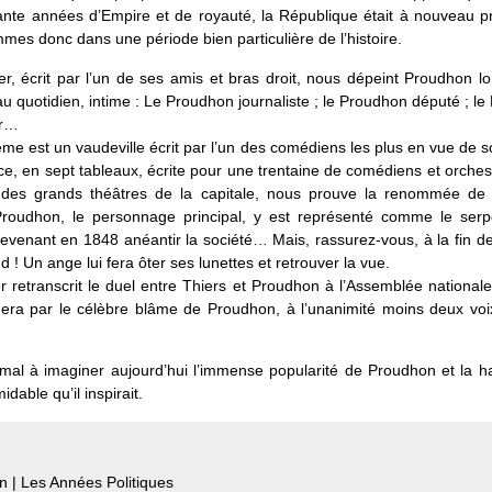
ante années d’Empire et de royauté, la République était à nouveau p
es donc dans une période bien particulière de l’histoire.
r, écrit par l’un de ses amis et bras droit, nous dépeint Proudhon l
u quotidien, intime : Le Proudhon journaliste ; le Proudhon député ; l
er…
me est un vaudeville écrit par l’un des comédiens les plus en vue de 
ce, en sept tableaux, écrite pour une trentaine de comédiens et orches
des grands théâtres de la capitale, nous prouve la renommée de
 Proudhon, le personnage principal, y est représenté comme le serp
venant en 1848 anéantir la société… Mais, rassurez-vous, à la fin de
 ! Un ange lui fera ôter ses lunettes et retrouver la vue.
r retranscrit le duel entre Thiers et Proudhon à l’Assemblée nationale
nera par le célèbre blâme de Proudhon, à l’unanimité moins deux voix
mal à imaginer aujourd’hui l’immense popularité de Proudhon et la ha
idable qu’il inspirait.
 | Les Années Politiques