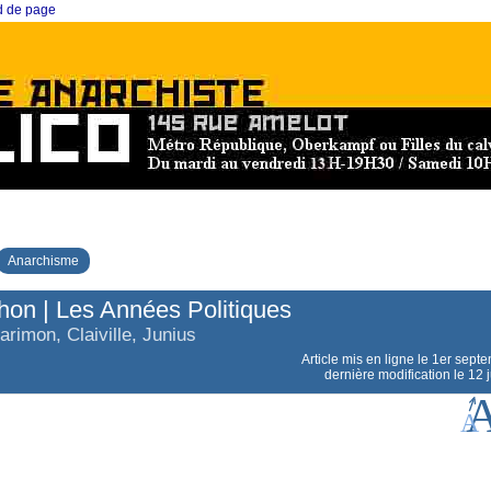
ed de page
Anarchisme
hon | Les Années Politiques
arimon, Claiville, Junius
Article mis en ligne le
1er sept
dernière modification le 12 j