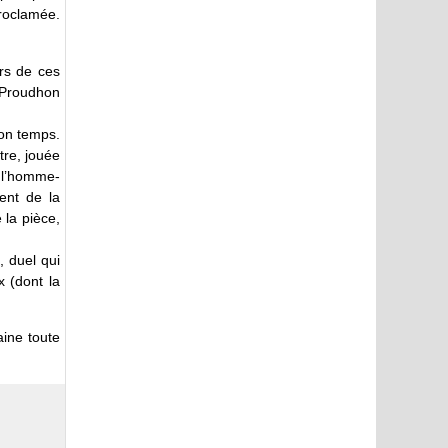
roclamée.
ors de ces
e Proudhon
son temps.
tre, jouée
 l’homme-
ent de la
 la pièce,
, duel qui
 (dont la
ine toute