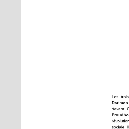
Les tro
Darimon
devant l
Proudho
révoluti
sociale. 