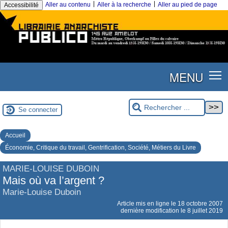
|
|
Aller au contenu
Aller à la recherche
Aller au pied de page
Accessibilité
MENU
Se connecter
Accueil
Économie, Critique du travail, Gentrification, Société, Métiers du Livre
MARIE-LOUISE DUBOIN
Mais où va l’argent ?
Marie-Louise Duboin
Article mis en ligne le
18 octobre 2007
dernière modification le 8 juillet 2019