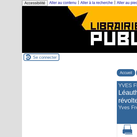
|
|
Aller au contenu
Aller à la recherche
Aller au pi
Accessibilité
Se connecter
Accueil
YVES 
Léauth
révolt
Yves Fr