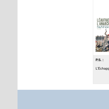
P.S. :
L’Echapp