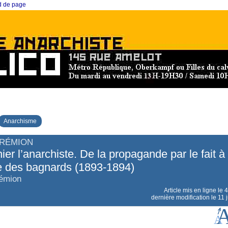
ed de page
Anarchisme
FRÉMION
ier l’anarchiste. De la propagande par le fait à 
e des bagnards (1893-1894)
émion
Article mis en ligne le
4
dernière modification le 11 j