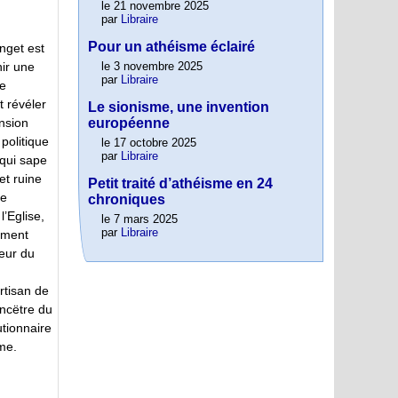
le 21 novembre 2025
par
Libraire
Pour un athéisme éclairé
get est
le 3 novembre 2025
nir une
par
Libraire
e
 révéler
Le sionisme, une invention
européenne
ension
politique
le 17 octobre 2025
par
Libraire
 qui sape
et ruine
Petit traité d’athéisme en 24
te
chroniques
l’Eglise,
le 7 mars 2025
par
Libraire
ement
eur du
rtisan de
ancëtre du
utionnaire
me.