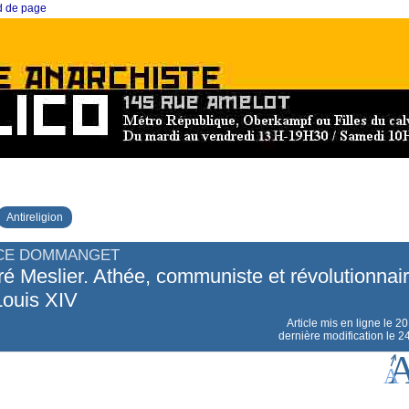
ed de page
Antireligion
CE DOMMANGET
é Meslier. Athée, communiste et révolutionnai
Louis XIV
Article mis en ligne le
20
dernière modification le 2