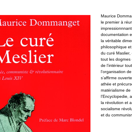
Maurice Domman
le premier à réu
impressionnnant
documentation et
la véritable dim
philosophique et 
du curé Maslier,
tout les dogmes 
de l’intérieur tou
l’organisation de 
s’affirme ouvert
athée et précurs
matérialisme de
l’Encyclopedie, a
la révolution et 
socialisme révol
et du communis