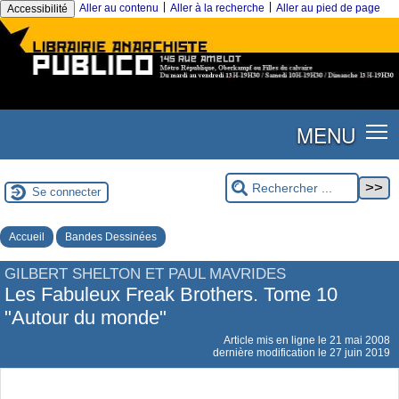
|
|
Aller au contenu
Aller à la recherche
Aller au pied de page
Accessibilité
MENU
Se connecter
Accueil
Bandes Dessinées
GILBERT SHELTON ET PAUL MAVRIDES
Les Fabuleux Freak Brothers. Tome 10
"Autour du monde"
Article mis en ligne le
21 mai 2008
dernière modification le 27 juin 2019