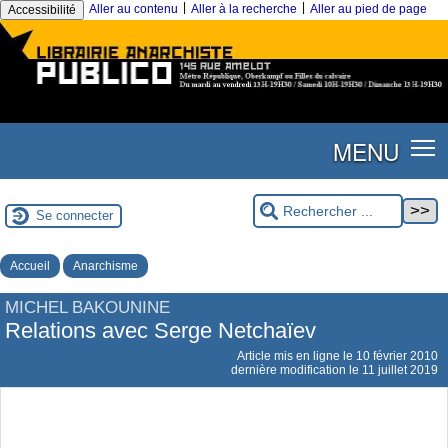
|
|
Aller au contenu
Aller à la recherche
Aller au pied de page
Accessibilité
MENU
Se connecter
Accueil
Anarchisme
MICHEL BAKOUNINE
Relations avec Serge Netchaïev
Article mis en ligne le
10 février 2010
dernière modification le 11 juillet 2019