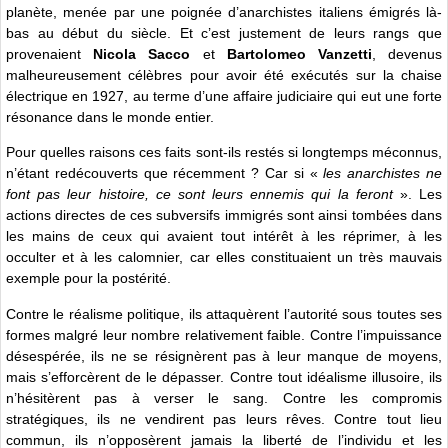
planète, menée par une poignée d’anarchistes italiens émigrés là-
bas au début du siècle. Et c’est justement de leurs rangs que
provenaient
Nicola Sacco
et
Bartolomeo Vanzetti
, devenus
malheureusement célèbres pour avoir été exécutés sur la chaise
électrique en 1927, au terme d’une affaire judiciaire qui eut une forte
résonance dans le monde entier.
Pour quelles raisons ces faits sont-ils restés si longtemps méconnus,
n’étant redécouverts que récemment ? Car si «
les anarchistes ne
font pas leur histoire, ce sont leurs ennemis qui la feront
». Les
actions directes de ces subversifs immigrés sont ainsi tombées dans
les mains de ceux qui avaient tout intérêt à les réprimer, à les
occulter et à les calomnier, car elles constituaient un très mauvais
exemple pour la postérité.
Contre le réalisme politique, ils attaquèrent l’autorité sous toutes ses
formes malgré leur nombre relativement faible. Contre l’impuissance
désespérée, ils ne se résignèrent pas à leur manque de moyens,
mais s’efforcèrent de le dépasser. Contre tout idéalisme illusoire, ils
n’hésitèrent pas à verser le sang. Contre les compromis
stratégiques, ils ne vendirent pas leurs rêves. Contre tout lieu
commun, ils n’opposèrent jamais la liberté de l’individu et les