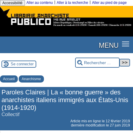
|
|
Aller au contenu
Aller à la recherche
Aller au pied de page
Accessibilité
MENU
Se connecter
Accueil
Anarchisme
Paroles Claires | La « bonne guerre » des
anarchistes italiens immigrés aux États-Unis
(1914-1920)
Collectif
Article mis en ligne le
12 février 2019
dernière modification le 27 juin 2019