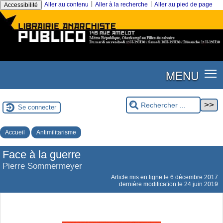
|
|
Aller au contenu
Aller à la recherche
Aller au pied de page
Accessibilité
MENU
Se connecter
Accueil
Antimilitarisme
Face à la guerre
Pierre Sommermeyer
Article mis en ligne le
6 décembre 2017
dernière modification le 24 juin 2019