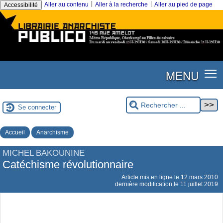
|
|
Aller au contenu
Aller à la recherche
Aller au pied de page
Accessibilité
MENU
Se connecter
Accueil
Anarchisme
MICHEL BAKOUNINE
Catéchisme révolutionnaire
Article mis en ligne le
12 mars 2010
dernière modification le 11 juillet 2019