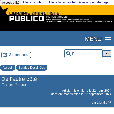
|
|
Aller au contenu
Aller à la recherche
Aller au pied de page
Accessibilité
MENU
Se connecter
Accueil
Bandes Dessinées
De l’autre côté
Coline Picaud
Article mis en ligne le
22 mars 2024
dernière modification le 23 septembre 2024
par
Libraire