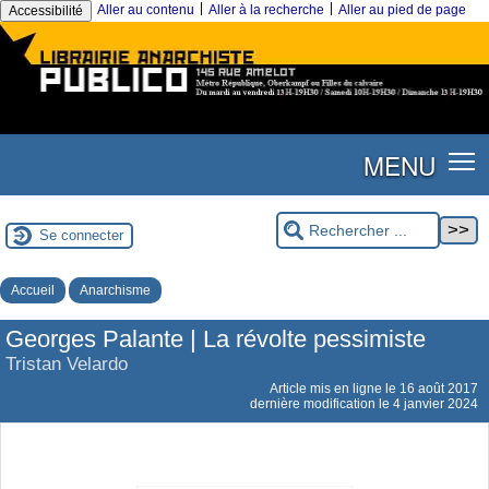
|
|
Aller au contenu
Aller à la recherche
Aller au pied de page
Accessibilité
MENU
Se connecter
Accueil
Anarchisme
Georges Palante | La révolte pessimiste
Tristan Velardo
Article mis en ligne le
16 août 2017
dernière modification le 4 janvier 2024