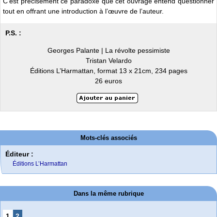
C’est précisément ce paradoxe que cet ouvrage entend questionner
tout en offrant une introduction à l’œuvre de l’auteur.
P.S. :
Georges Palante | La révolte pessimiste
Tristan Velardo
Éditions L’Harmattan, format 13 x 21cm, 234 pages
26 euros
Mots-clés associés
Éditeur :
Éditions L’Harmattan
Dans la même rubrique
1
2