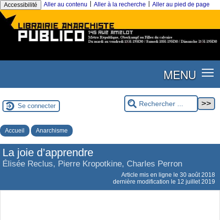
|
|
Aller au contenu
Aller à la recherche
Aller au pied de page
Accessibilité
MENU
Se connecter
Accueil
Anarchisme
La joie d’apprendre
Élisée Reclus, Pierre Kropotkine, Charles Perron
Article mis en ligne le
30 août 2018
dernière modification le 12 juillet 2019