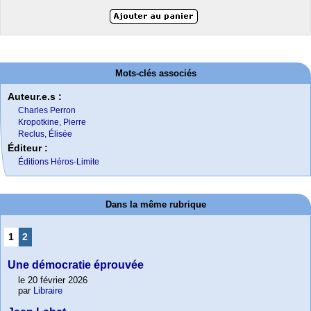
Mots-clés associés
Auteur.e.s :
Charles Perron
Kropotkine, Pierre
Reclus, Élisée
Éditeur :
Éditions Héros-Limite
Dans la même rubrique
1
2
Une démocratie éprouvée
le 20 février 2026
par
Libraire