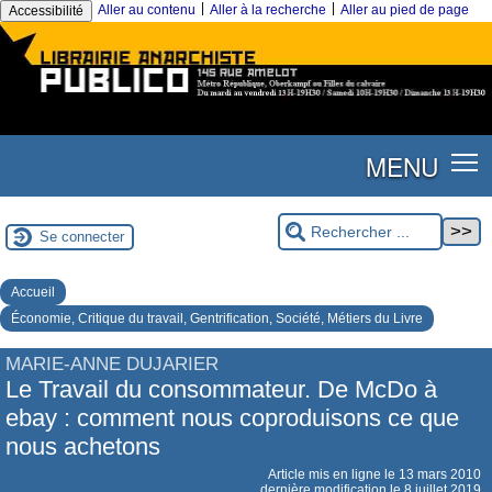
|
|
Aller au contenu
Aller à la recherche
Aller au pied de page
Accessibilité
MENU
Se connecter
Accueil
Économie, Critique du travail, Gentrification, Société, Métiers du Livre
MARIE-ANNE DUJARIER
Le Travail du consommateur. De McDo à
ebay : comment nous coproduisons ce que
nous achetons
Article mis en ligne le
13 mars 2010
dernière modification le 8 juillet 2019