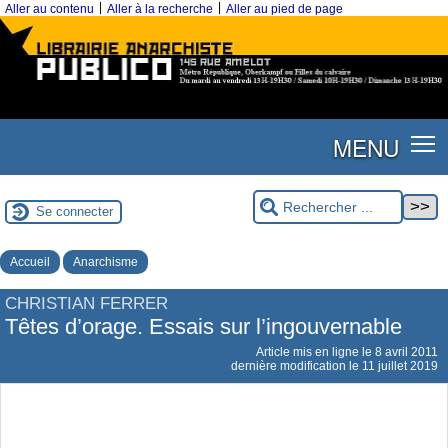
|
|
Aller au contenu
Aller à la recherche
Aller au pied de page
MENU
Se connecter
Accueil
Anarchisme
CHRISTIAN FERRER
Têtes d’orage. Essais sur l’ingouvernable
Article mis en ligne le
8 avril 2011
dernière modification le 11 juillet 2019