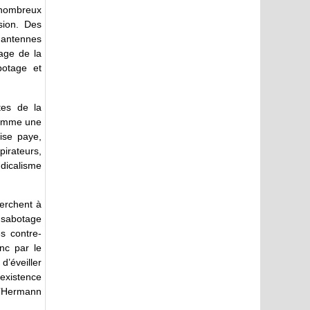
 nombreux
sion. Des
s antennes
tage de la
botage et
tes de la
 comme une
ise paye,
pirateurs,
dicalisme
herchent à
e sabotage
es contre-
nc par le
’éveiller
’existence
d’Hermann