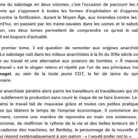
oire du sabotage en deux volumes, c’est l’occasion de parcourir les
ts qui s’opposent à toutes les formes d’exploitation et d’oppres
contre la fortification, durant le Moyen Âge, aux incendies contre le
d’hui, en passant par les traine-savates dans les usines et le sabo
tion, ces deux tomes permettent de comprendre ce qu’est le sa
l est toujours d’actualité.
premier tome, il est question de remonter aux origines anarchis
 Le sabotage naît dans les milieux anarchistes à la fin du XIXe siècle
ce au travail et une alternative aux poseurs de bombes. « À mauva
ravail » est le slogan retenu et répété par l’un de ses principaux ins
ouget
, au sein de la toute jeune CGT, le fer de lance du syn
nnaire.
 anarchiste pénètre alors parmi les travailleurs et travailleuses qui c
 subtilement la production sans courir le risque de se faire licencier. L
insi le travail fait de mauvaise grâce et toutes ces petites pratiqu
ves qui libèrent le temps de l’emprise économique. Il commence do
sement, comme une manière de reprendre en main nos existences, d
onomie, de réaffirmer le rythme de la vie et des belles lenteurs de l
a cadence des machines, tel Bartleby, le personnage de la nouvelle 
qui répond systématiquement à son patron : « I would prefer not to ».