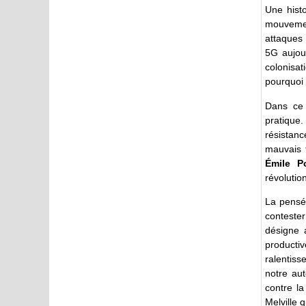
Une hist
mouvemen
attaques 
5G aujour
colonisa
pourquoi i
Dans ce 
pratique.
résistan
mauvais t
Émile P
révolutio
La pensée
contester
désigne a
producti
ralentis
notre aut
contre l
Melville 