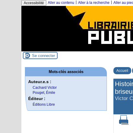
|
|
Aller au contenu
Aller à la recherche
Aller au pi
Accessibilité
Se connecter
Accueil
Mots-clés associés
Auteur.e.s :
Histoi
Cachard Victor
brise
Pouget, Émile
Victor 
Éditeur :
Éditions Libre