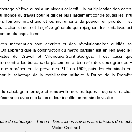
abotage s’élève aussi à un niveau collectif : la multiplication des actes
u monde du travail pour le diriger plus largement contre toutes les str
n, l’empire marchand et les instruments du pouvoir en priorité. Il 
c l’action directe et la grève générale qui rejoignent les tentatives ac
ement du capitalisme.
ltes méconnues sont décrites et des révolutionnaires oubliés so
 On apprend que la construction du métro parisien est en lien avec l
istes de Draveil et Villeneuve-Saint-Georges. Il est aussi qu
ection contre les bureaux de placement et bien sûr des deux grandes 
 que représentent la grève des PTT en 1909, puis des cheminots en
par le sabotage de la mobilisation militaire à l’aube de la Premiè
.
e du sabotage interroge et renouvelle nos pratiques. Toujours réactual
résonance avec nos luttes et leur insuffle un regain de vitalité.
toire du sabotage – Tome I : Des traines-savates aux briseurs de mach
Victor Cachard