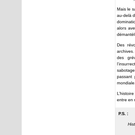
Mais le s
au-delà d
dominatio
alors ave
démantèl
Des révo
archives.
des grév
l’insurr
sabotage
passant 
mondiale
L’histoir
entre en 
P.S. :
His