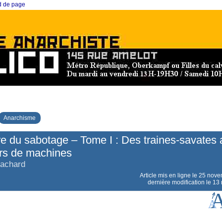
ed de page
Anarchisme
re du sabotage – Tome I : Des traines-savates
urs de machines
Cachard
Article mis en ligne le
25 nove
dernière modification le 1