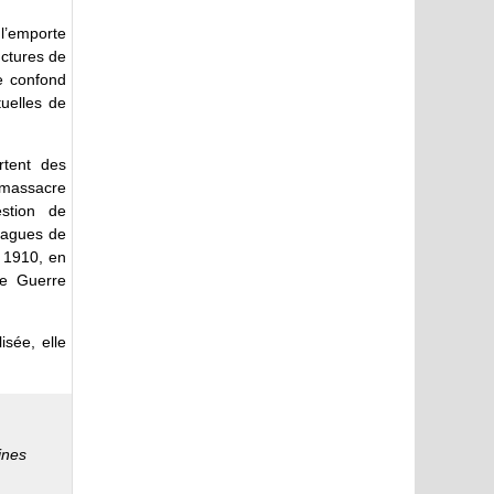
 l’emporte
uctures de
se confond
tuelles de
rtent des
e massacre
estion de
vagues de
 1910, en
re Guerre
isée, elle
ines