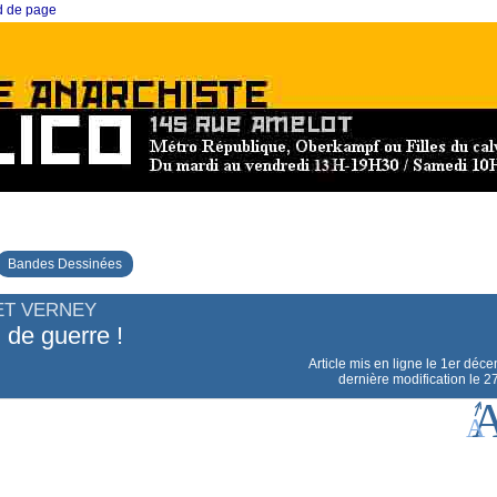
ed de page
Bandes Dessinées
ET VERNEY
 de guerre !
Article mis en ligne le
1er déce
dernière modification le 2