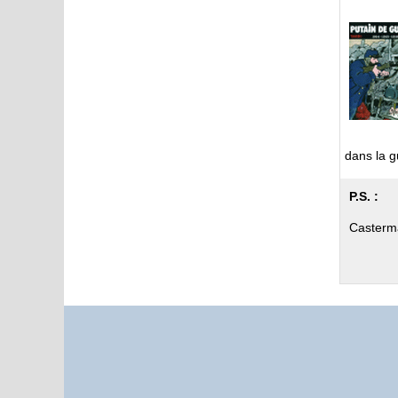
dans la g
P.S. :
Casterma