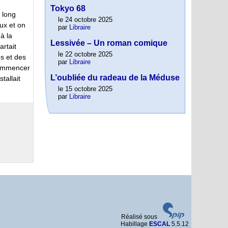
Tokyo 68
 long
le 24 octobre 2025
ux et on
par
Libraire
à la
Lessivée – Un roman comique
artait
le 22 octobre 2025
s et des
par
Libraire
commencer
L’oubliée du radeau de la Méduse
tallait
le 15 octobre 2025
par
Libraire
Réalisé sous
Habillage
ESCAL
5.5.12