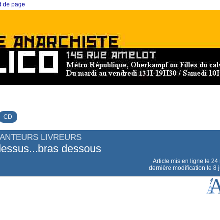
ed de page
CD
HANTEURS LIVREURS
dessus...bras dessous
Article mis en ligne le
24
dernière modification le 8 j