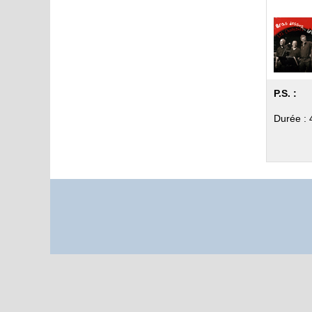
P.S. :
Durée : 