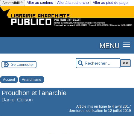
|
|
Aller au contenu
Aller à la recherche
Aller au pied de page
Accessibilité
MENU
Se connecter
Accueil
Anarchisme
Proudhon et l’anarchie
Daniel Colson
Article mis en ligne le
4 avril 2017
dernière modification le 12 juillet 2019