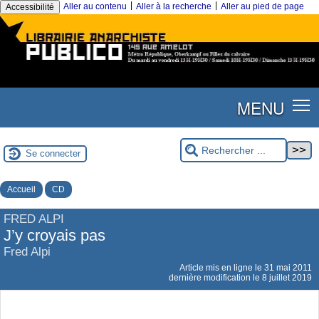
|
|
Aller au contenu
Aller à la recherche
Aller au pied de page
Accessibilité
MENU
Se connecter
Accueil
CD
FRED ALPI
J’y croyais pas
Fred Alpi
Article mis en ligne le
31 mai 2011
dernière modification le 8 juillet 2019