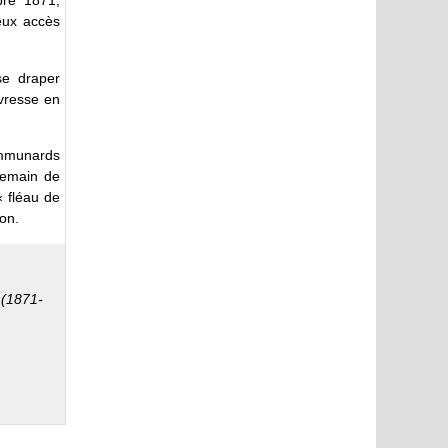
bre 1871,
ueux accès
se draper
ivresse en
ommunards
ndemain de
« fléau de
ion.
 (1871-