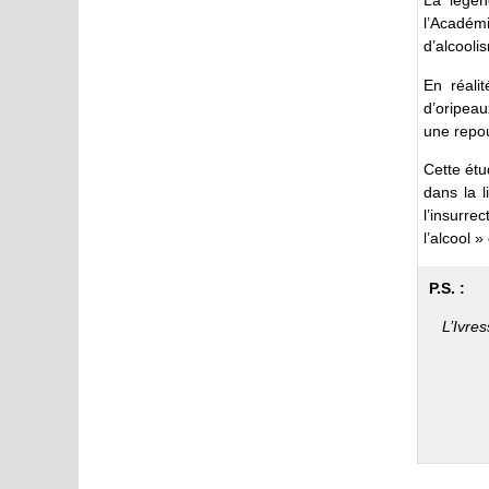
La légen
l’Académi
d’alcooli
En réali
d’oripeau
une repou
Cette ét
dans la l
l’insurre
l’alcool 
P.S. :
L’Ivre