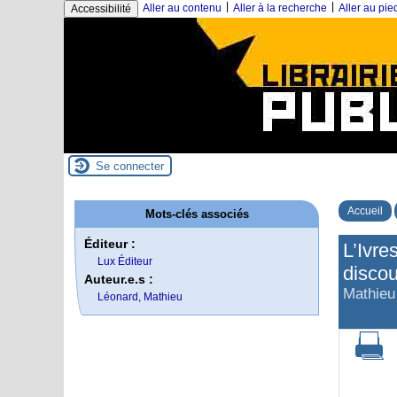
|
|
Aller au contenu
Aller à la recherche
Aller au pi
Accessibilité
Se connecter
Accueil
Mots-clés associés
Éditeur :
L’Ivre
Lux Éditeur
discou
Auteur.e.s :
Mathieu
Léonard, Mathieu