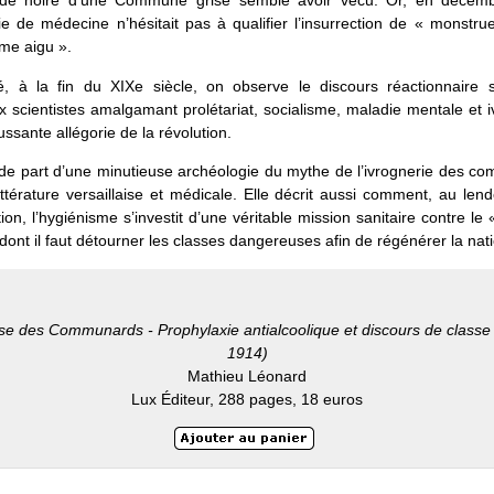
de noire d’une Commune grise semble avoir vécu. Or, en décem
e de médecine n’hésitait pas à qualifier l’insurrection de « monstr
sme aigu ».
té, à la fin du XIXe siècle, on observe le discours réactionnaire 
x scientistes amalgamant prolétariat, socialisme, maladie mentale et 
ssante allégorie de la révolution.
ude part d’une minutieuse archéologie du mythe de l’ivrognerie des c
ittérature versaillaise et médicale. Elle décrit aussi comment, au le
ction, l’hygiénisme s’investit d’une véritable mission sanitaire contre le 
» dont il faut détourner les classes dangereuses afin de régénérer la nat
sse des Communards - Prophylaxie antialcoolique et discours de classe
1914)
Mathieu Léonard
Lux Éditeur, 288 pages, 18 euros