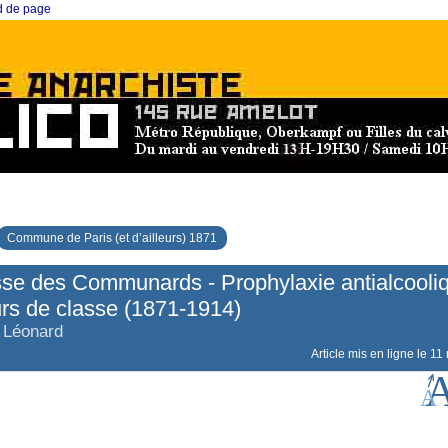
ed de page
Commune de Paris (et d’ailleurs) 1871
sse des Communards - Prophylaxie antialcooli
rs de classe (1871-1914)
 Léonard
Article mis en ligne le
11