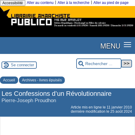
|
|
Aller au contenu
Aller à la recherche
Aller au pied de page
Accessibilité
MENU
Se connecter
Accueil
Archives - livres épuisés
Les Confessions d’un Révolutionnaire
Pierre-Joseph Proudhon
Article mis en ligne le
11 janvier 2010
dernière modification le 25 août 2024