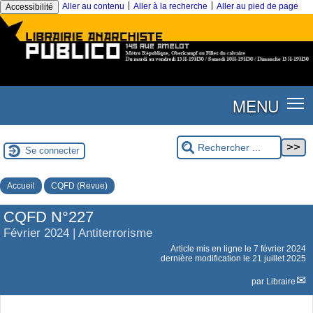
|
|
Aller au contenu
Aller à la recherche
Aller au pied de page
Accessibilité
MENU
Se connecter
Accueil
CQFD (Revue)
CQFD N°227
Février 2024 | Antiterrorisme
Article mis en ligne le
7 février 2024
dernière modification le 21 juillet 2025
par
Libraire