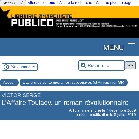
|
|
Aller au contenu
Aller à la recherche
Aller au pied de page
Accessibilité
MENU
Se connecter
Accueil
Littératures contemporaines, subversives (et Anticipation/SF)
VICTOR SERGE
L’Affaire Toulaev. un roman révolutionnaire
Article mis en ligne le
7 décembre 2009
dernière modification le 5 juillet 2019