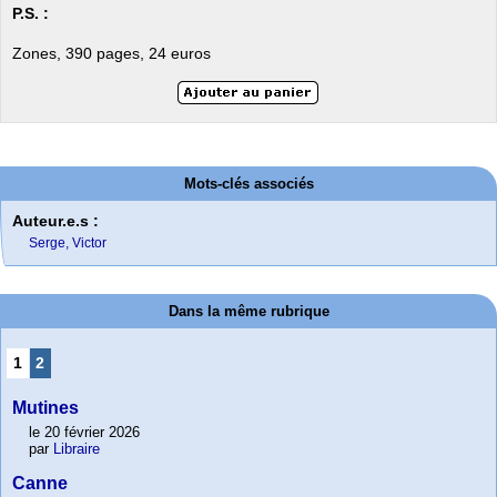
P.S. :
Zones, 390 pages, 24 euros
Mots-clés associés
Auteur.e.s :
Serge, Victor
Dans la même rubrique
1
2
Mutines
le 20 février 2026
par
Libraire
Canne