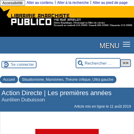
|
|
Aller au contenu
Aller à la recherche
Aller au pied de page
Accessibilité
MENU
Se connecter
Accueil
Situationisme, Marxismes, Théorie critique, Ultra gauche
Action Directe | Les premières années
Aurélien Dubuisson
Article mis en ligne le
11 août 2019