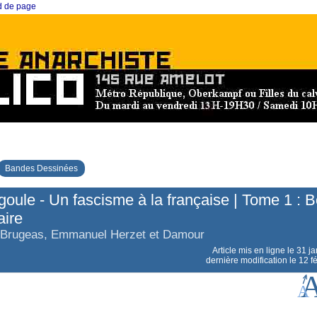
ed de page
Bandes Dessinées
oule - Un fascisme à la française | Tome 1 : 
aire
 Brugeas, Emmanuel Herzet et Damour
Article mis en ligne le
31 ja
dernière modification le 12 f