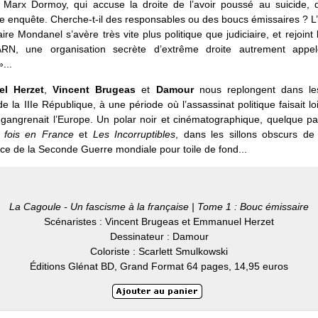
te Marx Dormoy, qui accuse la droite de l’avoir poussé au suicide, 
e enquête. Cherche-t-il des responsables ou des boucs émissaires ? L’
re Mondanel s’avère très vite plus politique que judiciaire, et rejoint 
RN, une organisation secrète d’extrême droite autrement app
...
l Herzet
,
Vincent Brugeas
et
Damour
nous replongent dans le
de la IIIe République, à une période où l’assassinat politique faisait loi
 gangrenait l’Europe. Un polar noir et cinématographique, quelque pa
e fois en France
et
Les Incorruptibles
, dans les sillons obscurs de l
ce de la Seconde Guerre mondiale pour toile de fond...
La Cagoule - Un fascisme à la française | Tome 1 : Bouc émissaire
Scénaristes : Vincent Brugeas et Emmanuel Herzet
Dessinateur : Damour
Coloriste : Scarlett Smulkowski
Éditions Glénat BD, Grand Format 64 pages, 14,95 euros