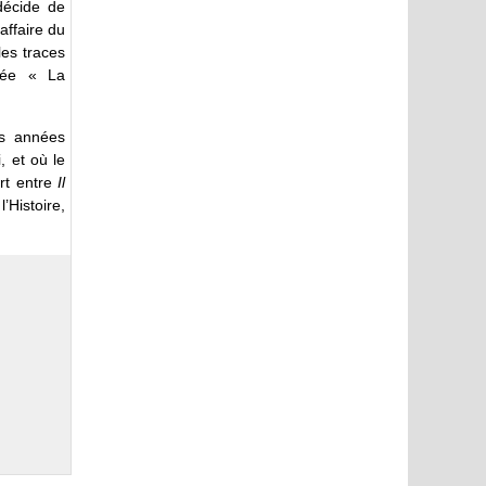
décide de
affaire du
les traces
elée « La
s années
, et où le
rt entre
Il
’Histoire,