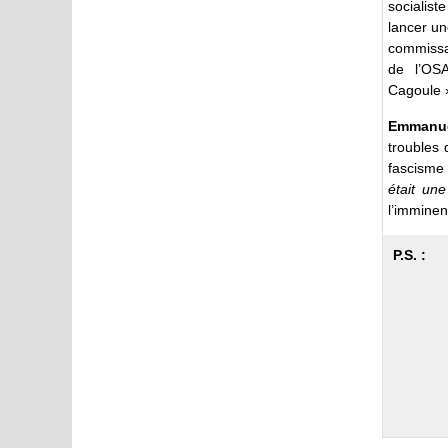
socialis
lancer un
commissai
de l’OSA
Cagoule »
Emmanue
troubles 
fascisme
était un
l’imminen
P.S. :