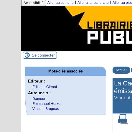
|
|
Aller au contenu
Aller à la recherche
Aller au pi
Accessibilité
Se connecter
Accueil
Mots-clés associés
Éditeur :
La Cag
Éditions Glénat
émiss
Auteur.e.s :
Vincent
Damour
Emmanuel Herzet
Vincent Brugeas