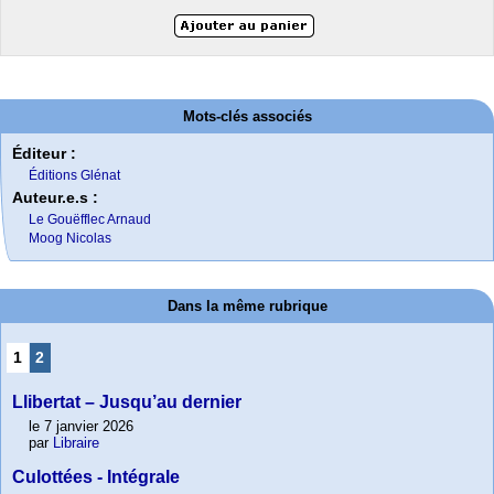
Mots-clés associés
Éditeur :
Éditions Glénat
Auteur.e.s :
Le Gouëfflec Arnaud
Moog Nicolas
Dans la même rubrique
1
2
Llibertat – Jusqu’au dernier
le 7 janvier 2026
par
Libraire
Culottées - Intégrale