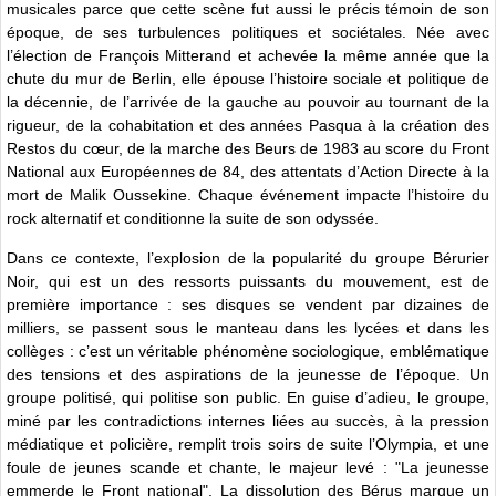
musicales parce que cette scène fut aussi le précis témoin de son
époque, de ses turbulences politiques et sociétales. Née avec
l’élection de François Mitterand et achevée la même année que la
chute du mur de Berlin, elle épouse l’histoire sociale et politique de
la décennie, de l’arrivée de la gauche au pouvoir au tournant de la
rigueur, de la cohabitation et des années Pasqua à la création des
Restos du cœur, de la marche des Beurs de 1983 au score du Front
National aux Européennes de 84, des attentats d’Action Directe à la
mort de Malik Oussekine. Chaque événement impacte l’histoire du
rock alternatif et conditionne la suite de son odyssée.
Dans ce contexte, l’explosion de la popularité du groupe Bérurier
Noir, qui est un des ressorts puissants du mouvement, est de
première importance : ses disques se vendent par dizaines de
milliers, se passent sous le manteau dans les lycées et dans les
collèges : c’est un véritable phénomène sociologique, emblématique
des tensions et des aspirations de la jeunesse de l’époque. Un
groupe politisé, qui politise son public. En guise d’adieu, le groupe,
miné par les contradictions internes liées au succès, à la pression
médiatique et policière, remplit trois soirs de suite l’Olympia, et une
foule de jeunes scande et chante, le majeur levé : "La jeunesse
emmerde le Front national". La dissolution des Bérus marque un