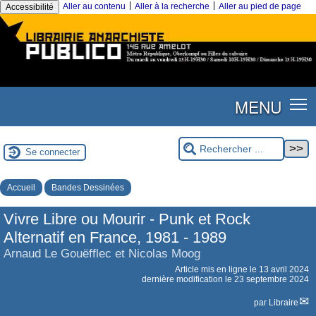
|
|
Aller au contenu
Aller à la recherche
Aller au pied de page
Accessibilité
MENU
Se connecter
Accueil
Bandes Dessinées
Vivre Libre ou Mourir - Punk et Rock
Alternatif en France, 1981 - 1989
Arnaud Le Gouëfflec et Nicolas Moog
Article mis en ligne le
13 avril 2024
dernière modification le 23 septembre 2024
par
Libraire