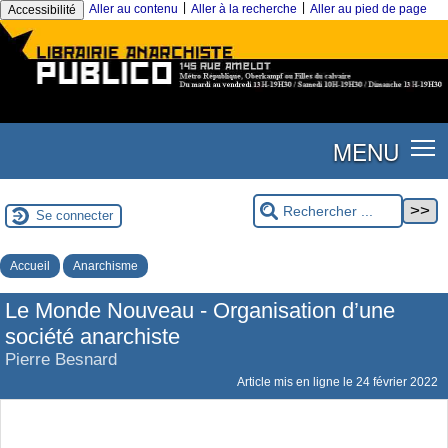
|
|
Aller au contenu
Aller à la recherche
Aller au pied de page
Accessibilité
MENU
Se connecter
Accueil
Anarchisme
Le Monde Nouveau - Organisation d’une
société anarchiste
Pierre Besnard
Article mis en ligne le
24 février 2022