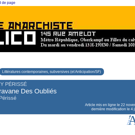
ed de page
Littératures contemporaines, subversives (et Anticipation/SF)
Y PÉRISSÉ
ravane Des Oubliés
 Périssé
Article mis en ligne le
22 nove
dernière modification le 4 j