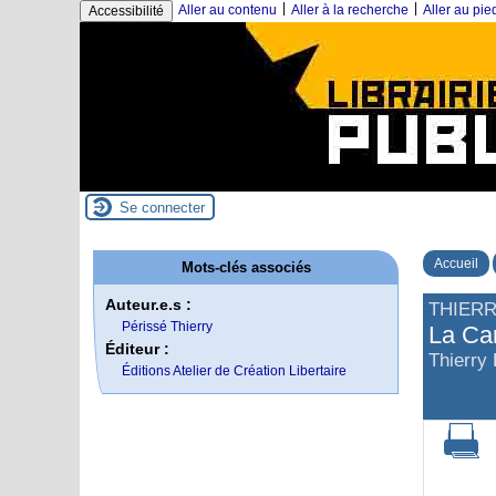
|
|
Aller au contenu
Aller à la recherche
Aller au pi
Accessibilité
Se connecter
Accueil
Mots-clés associés
Auteur.e.s :
THIERR
Périssé Thierry
La Ca
Éditeur :
Thierry
Éditions Atelier de Création Libertaire