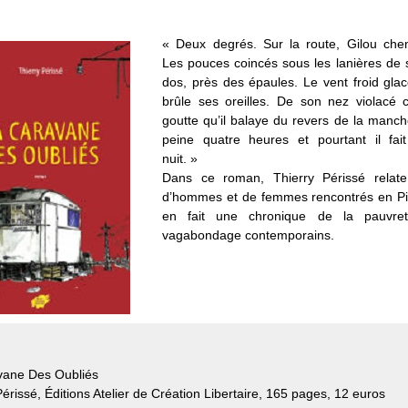
« Deux degrés. Sur la route, Gilou chem
Les pouces coincés sous les lanières de 
dos, près des épaules. Le vent froid gla
brûle ses oreilles. De son nez violacé 
goutte qu’il balaye du revers de la manche
peine quatre heures et pourtant il fai
nuit. »
Dans ce roman, Thierry Périssé relate l
d’hommes et de femmes rencontrés en Pic
en fait une chronique de la pauvre
vagabondage contemporains.
vane Des Oubliés
Périssé, Éditions Atelier de Création Libertaire, 165 pages, 12 euros