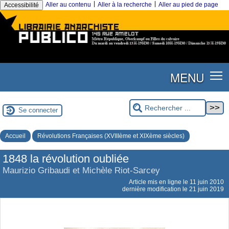
|
|
Aller au contenu
Aller à la recherche
Aller au pied de page
Accessibilité
MENU
Se connecter
Accueil
Révolutions Françaises (XVIIIème et XIXème siècles)
1848 la révolution oubliée
Maurizio Gribaudi et Michèle Riot-Sarcey
Article mis en ligne le
11 juin 2010
dernière modification le 21 juin 2019