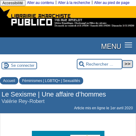
|
|
Aller au contenu
Aller à la recherche
Aller au pied de page
Accessibilité
MENU
Se connecter
Accueil
Féminismes | LGBTIQ+ | Sexualités
Le Sexisme | Une affaire d’hommes
Valérie Rey-Robert
Article mis en ligne le
1er avril 2020