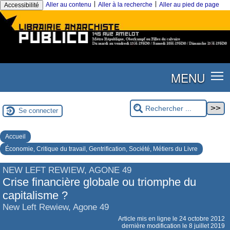
|
|
Aller au contenu
Aller à la recherche
Aller au pied de page
Accessibilité
MENU
Se connecter
Accueil
Économie, Critique du travail, Gentrification, Société, Métiers du Livre
NEW LEFT REWIEW, AGONE 49
Crise financière globale ou triomphe du
capitalisme ?
New Left Rewiew, Agone 49
Article mis en ligne le
24 octobre 2012
dernière modification le 8 juillet 2019