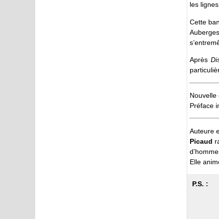
les lignes
Cette ban
Auberges 
s’entrem
Après
Di
particuli
Nouvelle 
Préface i
Auteure e
Picaud
ra
d’hommes 
Elle anim
P.S. :