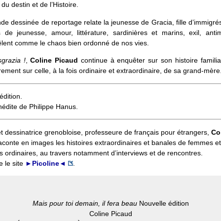
 du destin et de l’Histoire.
de dessinée de reportage relate la jeunesse de Gracia, fille d’immigrés 
de jeunesse, amour, littérature, sardinières et marins, exil, antim
êlent comme le chaos bien ordonné de nos vies.
sgrazia !
,
Coline Picaud
continue à enquêter sur son histoire familia
èrement sur celle, à la fois ordinaire et extraordinaire, de sa grand-mère
édition.
nédite de Philippe Hanus.
t dessinatrice grenobloise, professeure de français pour étrangers,
Co
conte en images les histoires extraordinaires et banales de femmes et
ordinaires, au travers notamment d’interviews et de rencontres.
e le site
►Picoline◄
.
Mais pour toi demain, il fera beau
Nouvelle édition
Coline Picaud