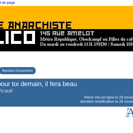
ed de page
Bandes Dessinées
our toi demain, il fera beau
Picaud
Article mis en ligne le
29 nove
dernière modification le 28 nov