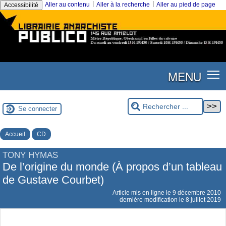
|
|
Aller au contenu
Aller à la recherche
Aller au pied de page
Accessibilité
MENU
Se connecter
Accueil
CD
TONY HYMAS
De l’origine du monde (À propos d’un tableau
de Gustave Courbet)
Article mis en ligne le
9 décembre 2010
dernière modification le 8 juillet 2019