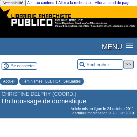
|
|
Aller au contenu
Aller à la recherche
Aller au pied de page
Accessibilité
MENU
Se connecter
Accueil
Féminismes | LGBTIQ+ | Sexualités
CHRISTINE DELPHY (COORD.)
Un troussage de domestique
Article mis en ligne le
24 octobre 2011
dernière modification le 7 juillet 2019