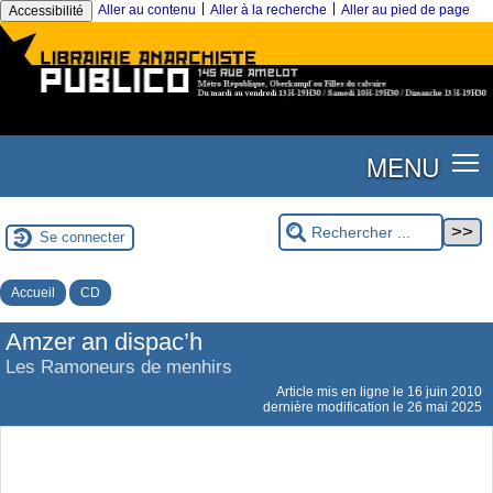
|
|
Aller au contenu
Aller à la recherche
Aller au pied de page
Accessibilité
MENU
Se connecter
Accueil
CD
Amzer an dispac’h
Les Ramoneurs de menhirs
Article mis en ligne le
16 juin 2010
dernière modification le 26 mai 2025