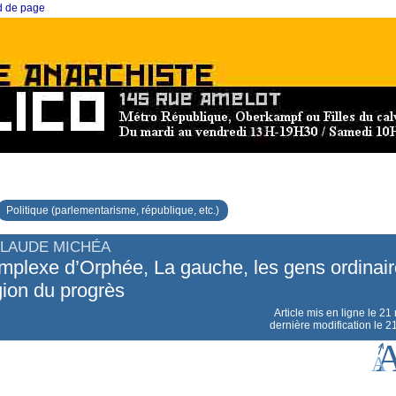
ed de page
Politique (parlementarisme, république, etc.)
CLAUDE MICHÉA
plexe d’Orphée, La gauche, les gens ordinair
igion du progrès
Article mis en ligne le
21 
dernière modification le 2