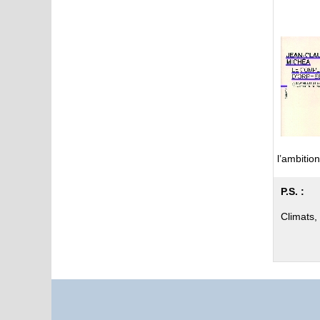
l’ambitio
P.S. :
Climats,