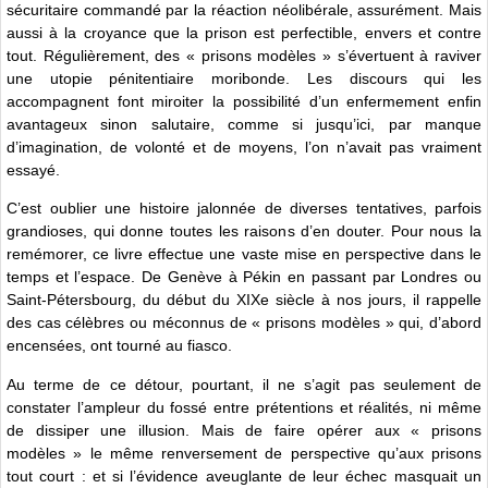
sécuritaire commandé par la réaction néolibérale, assurément. Mais
aussi à la croyance que la prison est perfectible, envers et contre
tout. Régulièrement, des « prisons modèles » s’évertuent à raviver
une utopie pénitentiaire moribonde. Les discours qui les
accompagnent font miroiter la possibilité d’un enfermement enfin
avantageux sinon salutaire, comme si jusqu’ici, par manque
d’imagination, de volonté et de moyens, l’on n’avait pas vraiment
essayé.
C’est oublier une histoire jalonnée de diverses tentatives, parfois
grandioses, qui donne toutes les raisons d’en douter. Pour nous la
remémorer, ce livre effectue une vaste mise en perspective dans le
temps et l’espace. De Genève à Pékin en passant par Londres ou
Saint-Pétersbourg, du début du XIXe siècle à nos jours, il rappelle
des cas célèbres ou méconnus de « prisons modèles » qui, d’abord
encensées, ont tourné au fiasco.
Au terme de ce détour, pourtant, il ne s’agit pas seulement de
constater l’ampleur du fossé entre prétentions et réalités, ni même
de dissiper une illusion. Mais de faire opérer aux « prisons
modèles » le même renversement de perspective qu’aux prisons
tout court : et si l’évidence aveuglante de leur échec masquait un