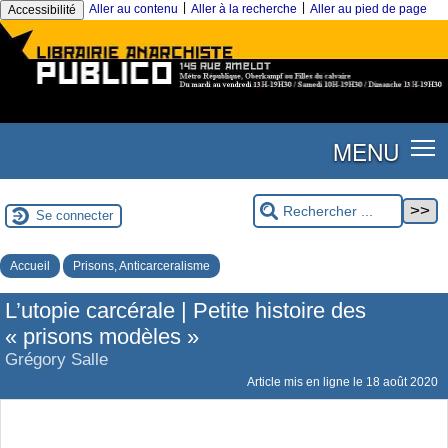
|
|
Aller au contenu
Aller à la recherche
Aller au pied de page
Accessibilité
MENU
Se connecter
Accueil
Prisons, Anticarceralisme
L’utopie carcérale | Petite histoire des
« prisons modèles »
Grégory Salle
Article mis en ligne le
18 août 2020