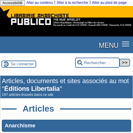
|
|
Aller au contenu
Aller à la recherche
Aller au pied de page
Accessibilité
MENU
Se connecter
Articles, documents et sites associés au mot
"
Éditions Libertalia
"
197 articles trouvés dans ce site
Articles
Anarchisme