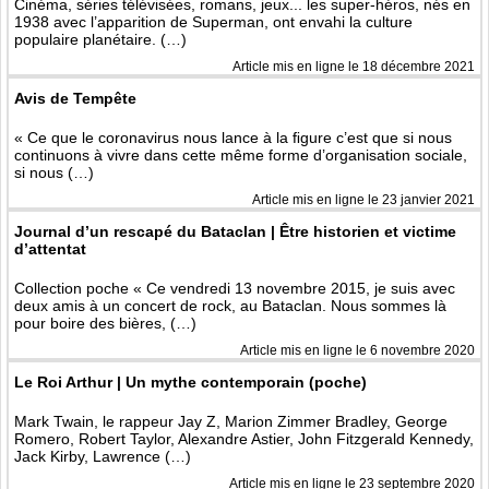
Cinéma, séries télévisées, romans, jeux... les super-héros, nés en
1938 avec l’apparition de Superman, ont envahi la culture
populaire planétaire. (…)
Article mis en ligne le
18 décembre 2021
Avis de Tempête
« Ce que le coronavirus nous lance à la ﬁgure c’est que si nous
continuons à vivre dans cette même forme d’organisation sociale,
si nous (…)
Article mis en ligne le
23 janvier 2021
Journal d’un rescapé du Bataclan | Être historien et victime
d’attentat
Collection poche « Ce vendredi 13 novembre 2015, je suis avec
deux amis à un concert de rock, au Bataclan. Nous sommes là
pour boire des bières, (…)
Article mis en ligne le
6 novembre 2020
Le Roi Arthur | Un mythe contemporain (poche)
Mark Twain, le rappeur Jay Z, Marion Zimmer Bradley, George
Romero, Robert Taylor, Alexandre Astier, John Fitzgerald Kennedy,
Jack Kirby, Lawrence (…)
Article mis en ligne le
23 septembre 2020