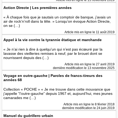
Article mis en ligne le
13 novembre 2019
Action Directe | Les premières années
« À chaque fois que je sautais un comptoir de banque, j’avais un
air de rock’n’roll dans la tête. » Lorsqu’on évoque Action Directe,
on se (…)
Article mis en ligne le
11 août 2019
Appel à la vie contre la tyrannie étatique et marchande
« Je n’ai rien à dire à quelqu’un qui n’est pas écœuré par la
lavasse des vieilleries remises à neuf, par le brouet dont se
nourrissent depuis des (…)
Article mis en ligne le
27 avril 2019
dernière modification le 13 novembre 2025
Voyage en outre-gauche | Paroles de francs-tireurs des
années 68
Collection « POCHE » « Je me trouve dans cette mouvance que
j’appelle “l’outre-gauche” depuis 1967 et, aujourd’hui, mes jeunes
camarades me (…)
Article mis en ligne le
8 février 2018
dernière modification le 24 juin 2019
Manuel du guérillero urbain