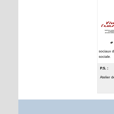
sociaux d
sociale.
P.S. :
Atelier 