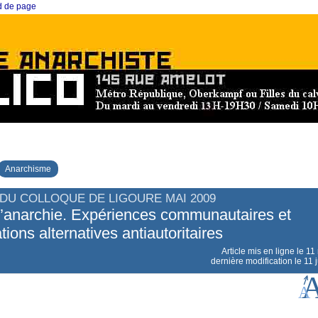
ed de page
Anarchisme
DU COLLOQUE DE LIGOURE MAI 2009
l’anarchie. Expériences communautaires et
ations alternatives antiautoritaires
Article mis en ligne le
11
dernière modification le 11 j