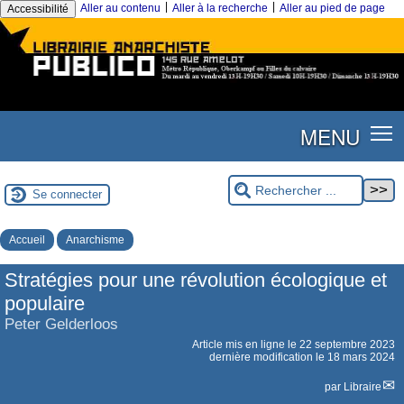
|
|
Aller au contenu
Aller à la recherche
Aller au pied de page
Accessibilité
MENU
Se connecter
Accueil
Anarchisme
Stratégies pour une révolution écologique et
populaire
Peter Gelderloos
Article mis en ligne le
22 septembre 2023
dernière modification le 18 mars 2024
par
Libraire