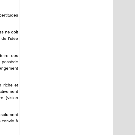
ertitudes
es ne doit
 de l’idée
toire des
e possède
hangement
n riche et
tativement
re (vision
résolument
s convie à