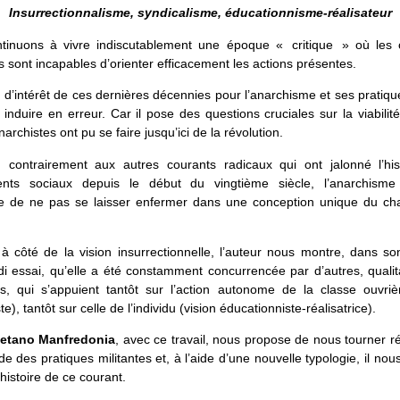
Insurrectionnalisme, syndicalisme, éducationnisme-réalisateur
tinuons à vivre indiscutablement une époque « critique » où les c
 sont incapables d’orienter efficacement les actions présentes.
 d’intérêt de ces dernières décennies pour l’anarchisme et ses pratiqu
induire en erreur. Car il pose des questions cruciales sur la viabilité
archistes ont pu se faire jusqu’ici de la révolution.
s, contrairement aux autres courants radicaux qui ont jalonné l’his
ts sociaux depuis le début du vingtième siècle, l’anarchism
ge de ne pas se laisser enfermer dans une conception unique du c
 à côté de la vision insurrectionnelle, l’auteur nous montre, dans so
i essai, qu’elle a été constamment concurrencée par d’autres, quali
es, qui s’appuient tantôt sur l’action autonome de la classe ouvriè
te), tantôt sur celle de l’individu (vision éducationniste-réalisatrice).
etano ­Manfredonia
, avec ce travail, nous propose de nous tourner 
ude des pratiques militantes et, à l’aide d’une nouvelle typologie, il nou
l’histoire de ce courant.