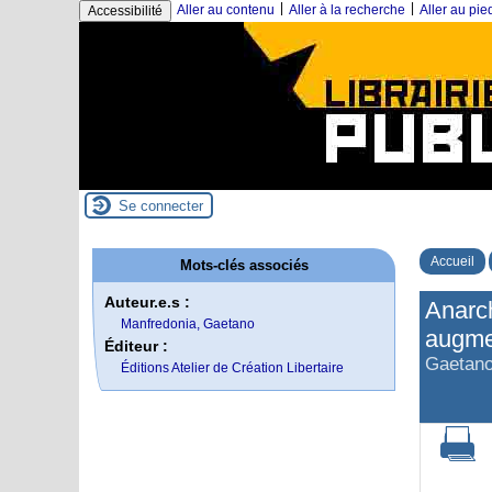
|
|
Aller au contenu
Aller à la recherche
Aller au pi
Accessibilité
Se connecter
Accueil
Mots-clés associés
Auteur.e.s :
Anarch
Manfredonia, Gaetano
augme
Éditeur :
Gaetano
Éditions Atelier de Création Libertaire