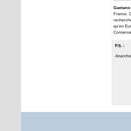
Gaetano
France. D
recherch
qu’en Eur
Conservat
P.S. :
Anarchis