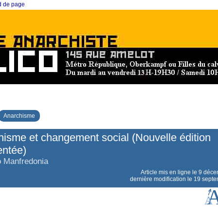
ed de page
Anarchisme
isme et changement social (Nouvelle édition
ntée)
 Manfredonia
Article mis en ligne le
9 déce
dernière modification le 19 sept