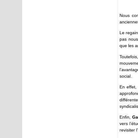
Nous con
anciennes
Le regain
pas nous 
que les an
Toutefoi
mouvemen
l’avanta
social.
En effet,
approfond
différent
syndicalis
Enfin,
Ga
vers l’ét
revisiter 