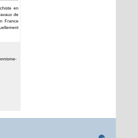
chiste en
travaux de
en France
tuellement
ionnisme-